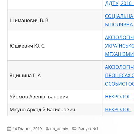
ДДТУ, 2010. 
СОЦІАЛЬНА
Шиманович В. В.
БІПОЛЯРНА
АКСІОЛОГІ
Юшкевич Ю. С.
УКРАЇНСЬК
МЕХАНІЗМИ 
АКСІОЛОГІ
Яцишина Г. А.
ПРОЦЕСАХ 
ОСОБИСТОС
Уйомов Авенір Іванович
НЕКРОЛОГ
Місуно Аркадій Васильович
НЕКРОЛОГ
Опубліковано
Автор
Категорії
14 Травня, 2019
np_admin
Випуск №1