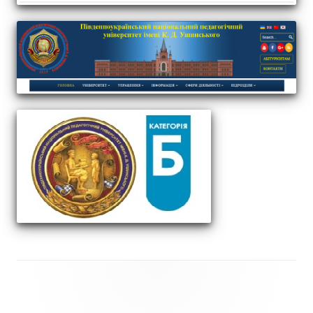
Зміст
колонтитулу