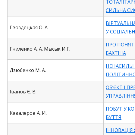
ТОТАЛІТАР
СИЛЬНА СИ
ВІРТУАЛЬН
Гвоздецкая О. А.
У СОЦІАЛЬН
ПРО ПОНЯТ
Гниленко А. А. Мысык И.Г.
БАХТІНА
НЕНАСИЛЬ
Дзюбенко М. А.
ПОЛІТИЧНО
ОБ’ЄКТ І П
Іванов Є. В.
УПРАВЛІНН
ПОБУТ У К
Кавалеров А. И.
БУТТЯ
ІННОВАЦІЯ