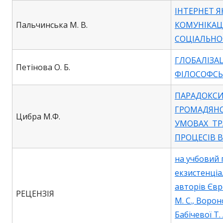
ІНТЕРНЕТ Я
Пальчинська М. В.
КОМУНІКАЦ
СОЦІАЛЬНО
ГЛОБАЛІЗАЦ
Петінова О. Б.
ФІЛОСОФСЬ
ПАРАДОКСИ
ГРОМАДЯНС
Цибра М.Ф.
УМОВАХ Т
ПРОЦЕСІВ В
на учбовий 
екзистенціа
авторів Євр
РЕЦЕНЗІЯ
М. С., Ворон
Бабічевої Т