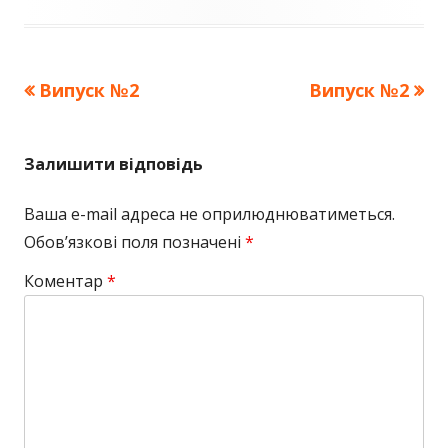
Попередня
Наступна
Випуск №2
Випуск №2
Навігація
стаття:
стаття:
записів
Залишити відповідь
Ваша e-mail адреса не оприлюднюватиметься.
Обов’язкові поля позначені
*
Коментар
*