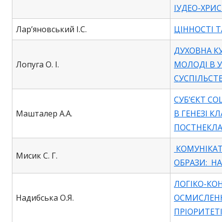
ІУДЕО-ХРИ
Лар’яновський І.С.
ЦІННОСТІ Т
ДУХОВНА К
Лопуга О. І.
МОЛОДІ В 
СУСПІЛЬСТ
СУБ’ЄКТ С
Машталер А.А.
В ГЕНЕЗІ К
ПОСТНЕКЛА
КОМУНІКАТ
Мисик С. Г.
ОБРАЗИ: Н
ЛОГІКО-КО
Надибська О.Я.
ОСМИСЛЕН
ПРІОРИТЕТ