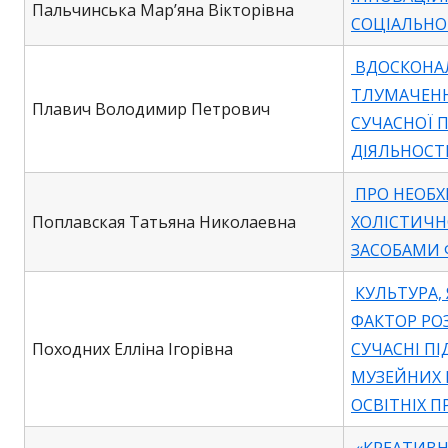
Пальчинська Мар’яна Вікторівна
СОЦІАЛЬНО
ВДОСКОНА
ТЛУМАЧЕНН
Плавич Володимир Петрович
СУЧАСНОЇ 
ДІЯЛЬНОСТ
ПРО НЕОБХ
Поплавская Татьяна Николаевна
ХОЛІСТИЧН
ЗАСОБАМИ 
КУЛЬТУРА,
ФАКТОР РО
Походних Елліна Ігорівна
СУЧАСНІ П
МУЗЕЙНИХ 
ОСВІТНІХ 