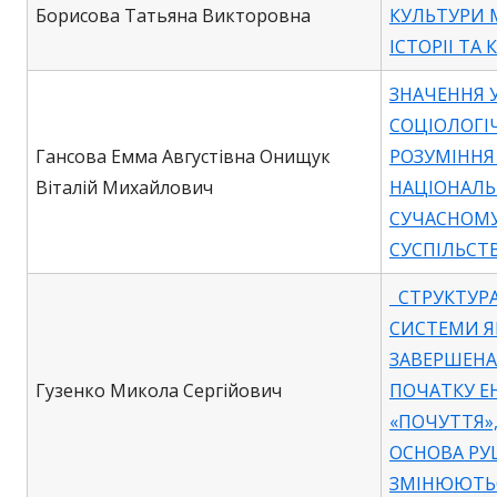
Борисова Татьяна Викторовна
КУЛЬТУРИ 
ІСТОРІІ ТА
ЗНАЧЕННЯ 
СОЦІОЛОГІ
Гансова Емма Августівна Онищук
РОЗУМІННЯ
Віталій Михайлович
НАЦІОНАЛЬН
СУЧАСНОМУ
СУСПІЛЬСТВ
СТРУКТУР
СИСТЕМИ Я
ЗАВЕРШЕНА
Гузенко Микола Сергійович
ПОЧАТКУ ЕН
«ПОЧУТТЯ»,
ОСНОВА РУ
ЗМІНЮЮТЬ