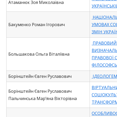
Атаманюк Зоя Миколаївна
УКРАЇНСЬКІ
НАЦІОНАЛЬ
Бакуменко Роман Ігорович
УМОВАХ СО
ЗМІН УКРАЇ
ПРАВОВИЙ
ВИЗНАЧАЛ
Большакова Ольга Віталіївна
ПРАВОВОЇ С
ФІЛОСОФСЬ
Борінштейн Євген Руславович
ІДЕОЛОГЕМ
ВІРТУАЛЬН
Борінштейн Євген Руславович
СОЦІОКУЛЬ
Пальчинська Мар’яна Вікторівна
ТРАНСФОР
ОСОБЛИВОС