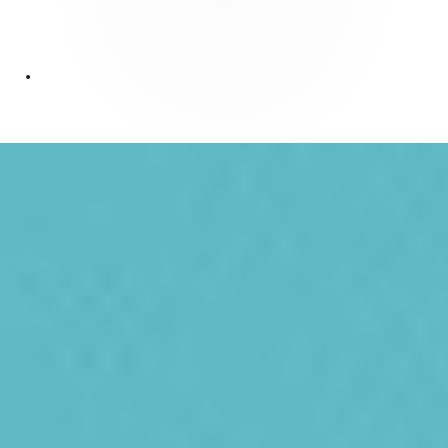
Зміст
колонтитулу
•