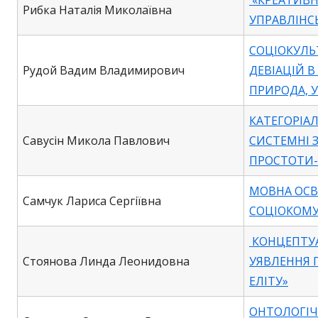
«КРЕАТИВН
Рибка Наталія Миколаївна
УПРАВЛІНС
СОЦІОКУЛЬ
Рудой Вадим Владимирович
ДЕВІАЦІЙ В
ПРИРОДА, 
КАТЕГОРІАЛ
Савусін Микола Павлович
СИСТЕМНІ 
ПРОСТОТИ-
МОВНА ОСВ
Самчук Лариса Сергіївна
СОЦІОКОМУ
КОНЦЕПТУА
Стоянова Линда Леонидовна
УЯВЛЕННЯ П
ЕЛІТУ»
ОНТОЛОГІЧ