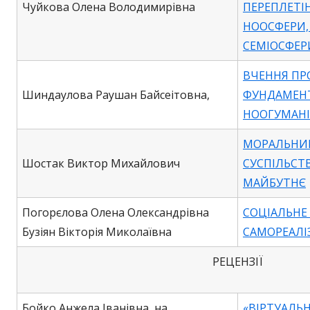
Чуйкова Олена Володимирівна
ПЕРЕПЛЕТІ
НООСФЕРИ,
СЕМІОСФЕР
ВЧЕННЯ ПР
Шиндаулова Раушан Байсеітовна,
ФУНДАМЕН
НООГУМАНІ
МОРАЛЬНИЙ
Шостак Виктор Михайлович
СУСПІЛЬСТВ
МАЙБУТНЄ
Погорєлова Олена Олександрівна
СОЦІАЛЬНЕ 
Бузіян Вікторія Миколаївна
САМОРЕАЛІ
РЕЦЕНЗІЇ
Бойко Анжела Іванівна на
«ВІРТУАЛЬ