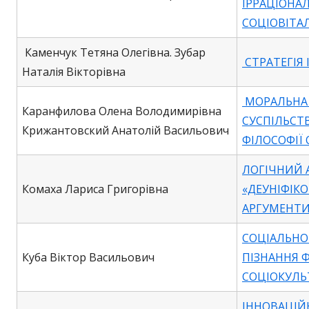
ІРРАЦІОНА
СОЦІОВІТА
Каменчук Тетяна Олегівна. Зубар
СТРАТЕГІЯ 
Наталія Вікторівна
МОРАЛЬНА
Каранфилова Олена Володимирівна
СУСПІЛЬСТВ
Крижантовский Анатолій Васильович
ФІЛОСОФІЇ 
ЛОГІЧНИЙ 
Комаха Лариса Григорівна
«ДЕУНІФІКО
АРГУМЕНТИ
СОЦІАЛЬНО
Куба Віктор Васильович
ПІЗНАННЯ 
СОЦІОКУЛЬ
ІННОВАЦІЙН