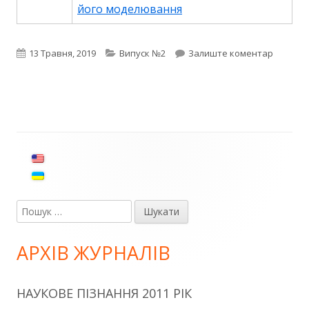
його моделювання
Опубліковано
Категорії
на Випу
13 Травня, 2019
Випуск №2
Залиште коментар
Головний
сайдбар
Пошук:
АРХІВ ЖУРНАЛІВ
НАУКОВЕ ПІЗНАННЯ 2011 РІК