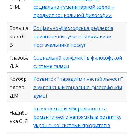
С. М.
социально-гуманитарной сфере –
предмет социальной философии
Больша
Соціально-філософська рефлексія
кова О.
призначення сучасноїдержави як
В.
постачальника послуг
Глазова
Социальній конфликт в философской
Д. А.
системе галахи
Козобр
Розвиток ”парадигми нестабільності”
одова
в українській соціально-філософській
Д.М.
думці
Інтерпретація ліберального та
Надибс
романтичного напрямків в розвитку
ька О. Я
української системи пріоритетів