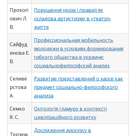
Прокоп
Порушення норм і правил як
ович Л.
складова артистизму в «театрі»
В.
життя
Профессиональная мобильность
Сайфуд
молодежи в условиях формирования
инова Е.
гибкого общества в украине:
В.
социальнофилософский анализ
Селивё
Развитие представлений о хаосе как
рстова
предмет социально-философского
А.
анализа
Семко
Онтологія гламуру в контексті
Я. С.
цивілізаційного розвитку
Дослідження дискурсу в
Терзем