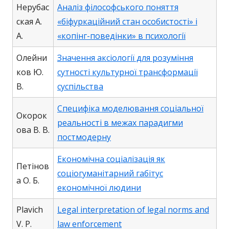
Нерубас
Аналіз філософського поняття
ская А.
«біфуркаційний стан особистості» і
А.
«копінг-поведінки» в психології
Олейни
Значення аксіології для розуміння
ков Ю.
сутності культурної трансформації
В.
суспільства
Специфіка моделювання соціальної
Окорок
реальності в межах парадигми
ова В. В.
постмодерну
Економічна соціалізація як
Петінов
соціогуманітарний габітус
а О. Б.
економічної людини
Plavich
Legal interpretation of legal norms and
V. P.
law enforcement