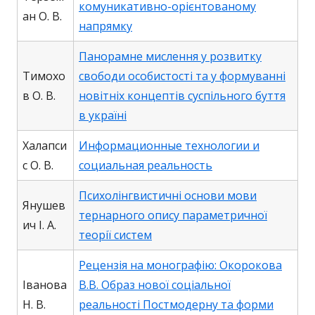
комуникативно-орієнтованому
ан О. В.
напрямку
Панорамне мислення у розвитку
Тимохо
свободи особистості та у формуванні
в О. В.
новітніх концептів суспільного буття
в україні
Халапси
Информационные технологии и
с О. В.
социальная реальность
Психолінгвистичні основи мови
Янушев
тернарного опису параметричної
ич І. А.
теорії систем
Рецензія на монографію: Окорокова
Іванова
В.В. Образ нової соціальної
Н. В.
реальності Постмодерну та форми